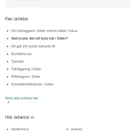
Fler artiklar
Din takläggare i Säter med kvalitet i fokus
Vad kostar det att byta tak i Säter?
Så går ett lyckat takbyte till
Kontakta oss
Tjänster
Takläggning i Säter
Plåtslagare i Säter
Solcellsinstallationer i Säter
Hitta alla artiklar här
Här arbetar vi
Hedemora
Avesta