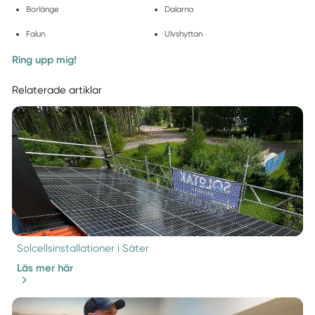
Borlänge
Dalarna
Falun
Ulvshyttan
Ring upp mig!
Relaterade artiklar
Solcellsinstallationer i Säter
Läs mer här