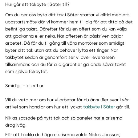
Hur går ett takbyte i Säter till?
Om du ber oss byta ditt tak i Säter startar vi alltid med ett
uppstartsmöte där vi kommer hem till dig för att titta på det
befintliga taket. Därefter får du en offert som du kan välja
att godkänna eller neka. När offerten är påskriven börjar
arbetet. Då får du tillgång till våra montörer som smidigt
byter ditt tak utan att du behöver lyfta ett finger. När
takbytet sedan är genomfört ser vi över leveransen
tillsammans och du får alla garantier gällande såväl taket
som själva takbytet.
Smidigt – eller hur!
Vill du veta mer om hur vi arbetar får du ännu fler svar i vår
artikel som handlar om hur ett lyckat
takbyte i Säter
går till.
Niklas satsade på nytt tak och solpaneler när elpriserna
drog iväg
För att tackla de höga elpriserna valde Niklas Jonsson,