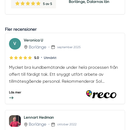
Borlänge, Dalarnas län
5
av 5
Fler recensioner
Veronica U
V
Borlänge
•
september 2025
•
5.0
Utmärkt
Mycket bra kundbemötande under hela processen från
offert till färdigt tak. Ett snyggt utfört arbete av
tillmötesgående personal. Rekommenderar Sol...
Läs mer
Lennart Hedman
Borlänge
•
oktober 2022