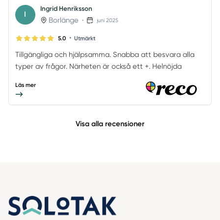
Ingrid Henriksson
I
Borlänge
•
juni 2025
•
5.0
Utmärkt
Tillgängliga och hjälpsamma. Snabba att besvara alla
typer av frågor. Närheten är också ett +. Helnöjda
Läs mer
Visa alla recensioner